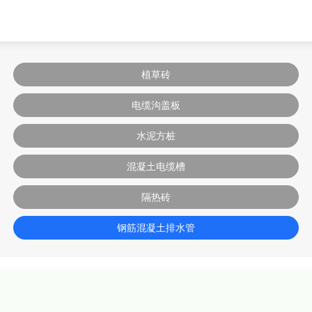
植草砖
电缆沟盖板
水泥方桩
混凝土电缆槽
隔热砖
钢筋混凝土排水管