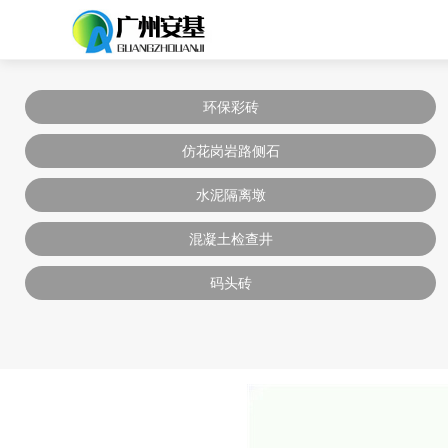
环保彩砖
仿花岗岩路侧石
水泥隔离墩
混凝土检查井
码头砖