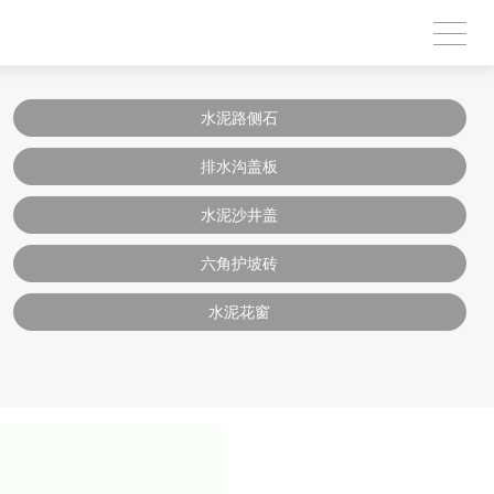
水泥路侧石
排水沟盖板
水泥沙井盖
六角护坡砖
水泥花窗