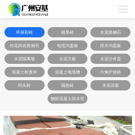
环保彩砖
植草砖
水泥路侧石
仿花岗岩路侧石
电缆沟盖板
排水沟盖板
水泥隔离墩
水泥方桩
水泥沙井盖
混凝土检查井
混凝土电缆槽
六角护坡砖
码头砖
隔热砖
水泥花窗
钢筋混凝土排水管