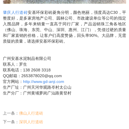
肇庆人行道砖
安基环保彩砖菱角分明，颜色艳丽，强度高达
C30
，平
整度好，是多家房地产公司、园林公司、市政建设单位等公司的指定
入围品牌，多年来销量一直高于同行厂家，产品远销珠三角各地区
（佛山、珠海、东莞、中山、深圳、惠州、江门），凭借过硬的质量
和厂家直销的价格，让客户们高度赞扬，回头率
90%
。大品牌，无需
质疑的质量，请选择安基环保彩砖。
广州安基水泥制品有限公司
联系人：罗生
联系电话：138 2608 3318
QQ邮箱：2653878020@qq.com
官方网站：
http://www.gd-anji.com
生产厂址：广州天河华观路岑村太公山
生产分厂：广州黄埔萝岗广汕路黄登村
上一条：
佛山人行道砖
下一条：
深圳人行道砖