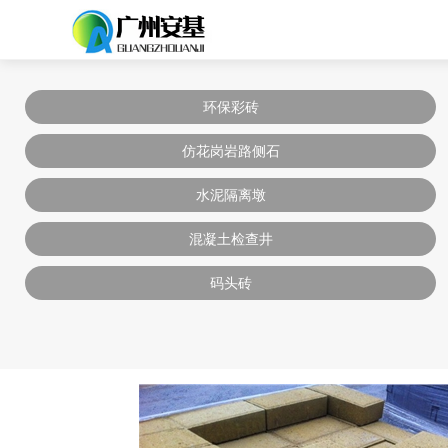
环保彩砖
仿花岗岩路侧石
水泥隔离墩
混凝土检查井
码头砖