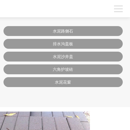
水泥路侧石
排水沟盖板
水泥沙井盖
六角护坡砖
水泥花窗