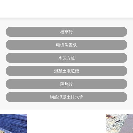
植草砖
电缆沟盖板
水泥方桩
混凝土电缆槽
隔热砖
钢筋混凝土排水管